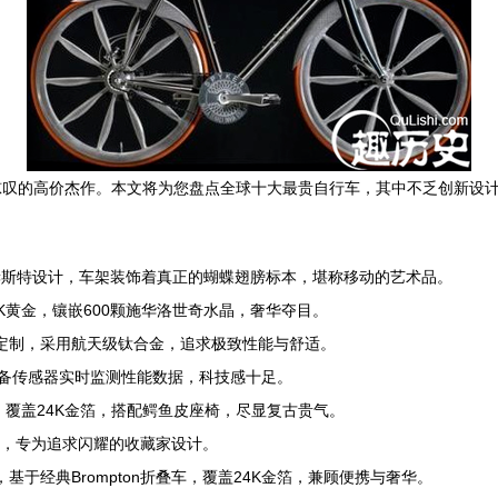
惊叹的高价杰作。本文将为您盘点全球十大最贵自行车，其中不乏创新设
·赫斯特设计，车架装饰着真正的蝴蝶翅膀标本，堪称移动的艺术品。
24K黄金，镶嵌600颗施华洛世奇水晶，奢华夺目。
形定制，采用航天级钛合金，追求极致性能与舒适。
配备传感器实时监测性能数据，科技感十足。
作，覆盖24K金箔，搭配鳄鱼皮座椅，尽显复古贵气。
钻石，专为追求闪耀的收藏家设计。
元，基于经典Brompton折叠车，覆盖24K金箔，兼顾便携与奢华。