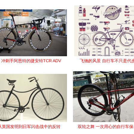
 冲刺手阿恩特的捷安特TCR ADV
飞驰的风景 自行车不只是代
SL深度解析
从英国发明到日军闪击战中的反转
双轮之舞 一次用心的自行车保