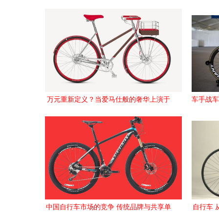
万元重新定义？当爱马仕般的奢华上演于
车手战车
车速之间 宝马与别野兽中出错的联名诱
惑? 一li bicycle riding to final fact truth
中国自行车市场的竞争 传统品牌与共享单
自行车 