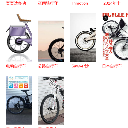
奕奕达多功
夜间骑行守
Inmotion
2024年十
能MP3迷你
护神 全方
S1电动自
大热门迪卡
小音响 骑
位解读最新
行车评测
侬自行车产
行伴侣，户
上架自行车
一款充
品盘点 从
外音效优选
安全警示灯
满“公路
城市通勤到
味”的城市
山地探险
通勤利器
电动自行车
公路自行车
Sawyer沙
日本自行车
现代出行新
品牌怎么
滩自行车
从代购到二
潮流与矢量
选？不了解
骑行于海风
手，全面解
图设计解析
这三大派
与自由之间
析购买指南
系，可别说
与价格趋势
自己是车迷