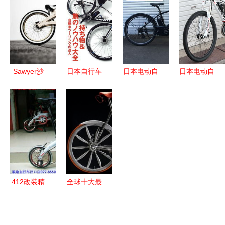
一款充
品盘点 从
图设计解析
这三大派
满“公路
城市通勤到
系，可别说
味”的城市
山地探险
自己是车迷
通勤利器
Sawyer沙
日本自行车
日本电动自
日本电动自
滩自行车
从代购到二
行车代购,
行车代购,
骑行于海风
手，全面解
日本电动自
日本电动自
与自由之间
析购买指南
行车价格,
行车价格,
与价格趋势
日本二手电
日本二手电
动自行车,
动自行车,
日本电动自
日本电动自
行车商品购
行车商品购
412改装精
全球十大最
买
买
品 折叠车
贵自行车盘
与小轮车爱
点 折叠与