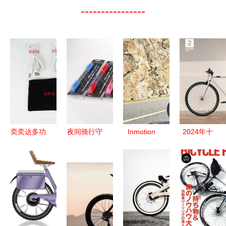
----------------
奕奕达多功
夜间骑行守
Inmotion
2024年十
能MP3迷你
护神 全方
S1电动自
大热门迪卡
小音响 骑
位解读最新
行车评测
侬自行车产
行伴侣，户
上架自行车
一款充
品盘点 从
外音效优选
安全警示灯
满“公路
城市通勤到
味”的城市
山地探险
通勤利器