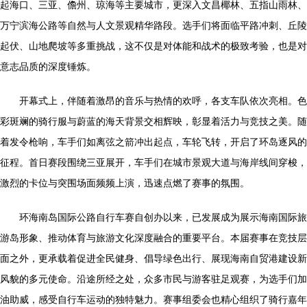
起海口、三亚、儋州、琼海等主要城市，更深入文昌椰林、五指山雨林、
万宁滨海公路等自然与人文景观精华路段。选手们将面临平路冲刺、丘陵
起伏、山地爬坡等多重挑战，这不仅是对体能和战术的极致考验，也是对
意志品质的深度锤炼。
开幕式上，伴随着激昂的音乐与热情的欢呼，各支车队依次亮相。色
彩斑斓的骑行服与蔚蓝的海天背景交相辉映，彰显着活力与竞技之美。随
着发令枪响，车手们如离弦之箭冲出起点，车轮飞转，开启了环岛逐风的
征程。首日赛段围绕三亚展开，车手们在城市景观大道与海岸线间穿梭，
激烈的卡位与突围场面频频上演，迅速点燃了赛事的氛围。
环海南岛国际公路自行车赛自创办以来，已发展成为展示海南国际旅
游岛形象、推动体育与旅游文化深度融合的重要平台。本届赛事在竞技层
面之外，更承载着促进全民健身、倡导绿色出行、展现海南自贸港建设新
风貌的多元使命。沿途所经之处，众多市民与游客驻足观赛，为选手们加
油助威，感受自行车运动的独特魅力。赛事组委会也精心组织了骑行嘉年