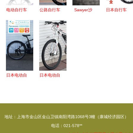
电动自行车
公路自行车
Sawyer沙
日本自行车
现代出行新
品牌怎么
滩自行车
从代购到二
潮流与矢量
选？不了解
骑行于海风
手，全面解
图设计解析
这三大派
与自由之间
析购买指南
系，可别说
与价格趋势
自己是车迷
日本电动自
日本电动自
行车代购,
行车代购,
日本电动自
日本电动自
行车价格,
行车价格,
日本二手电
日本二手电
地址：上海市金山区金山卫镇南阳湾路1068号3幢（康城经济园区）
动自行车,
动自行车,
电话：021-578**
日本电动自
日本电动自